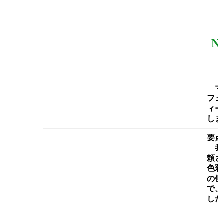
N
マ
フ
ィー
し
要
我
頼
色
の
で
し