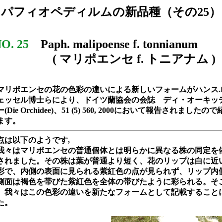
パフィオペディルムの新品種（その25）
O. 25
Paph. malipoense f. tonnianum
( マリポエンセ f. トニアナム )
リポエンセの花の色彩の違いによる新しいフォームがハンス.H
ェッセル博士らにより、ドイツ蘭協会の会誌 ディ・オーキッ
(Die Orchidee)、51 (5) 560, 2000において報告されましたの
ます。
点は以下のようです,
々はマリポエンセの普通個体とは明らかに異なる株の同定を
されました。その株は葉が普通より短く、花のリップは白に近
彩で、内側の表面に見られる紫紅色の点が見られず、リップ内
側面は褐色を帯びた紫紅色を全体の帯びたように彩られる。そ
、我々はこの色彩の違いを新たなフォームとして記載すること
た。