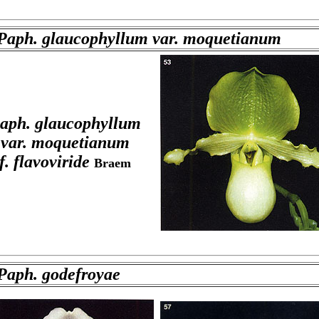
Paph. glaucophyllum var. moquetianum
aph. glaucophyllum
var. moquetianum
f. flavoviride
Braem
Paph. godefroyae