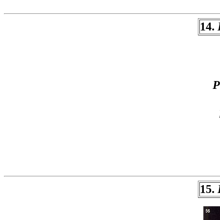
14.
P
15.