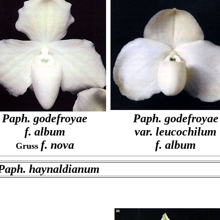
Paph. godefroyae
Paph. godefroyae
f. album
var. leucochilum
f. nova
f. album
Gruss
Paph. haynaldianum