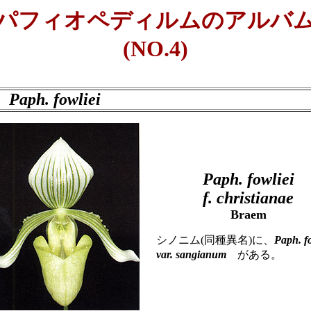
パフィオペディルムのアルバ
(NO.4)
.
Paph. fowliei
Paph. fowliei
f. christianae
Braem
シノニム(同種異名)に、
Paph. fo
var. sangianum
がある。