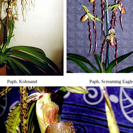
Paph. Kolosand
Paph. Screaming Eagle