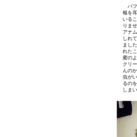
パフ
報を
いる
りま
アナムや
しれ
まし
れたこ
蜜のよ
クリー
んの
虫が
るの
しま