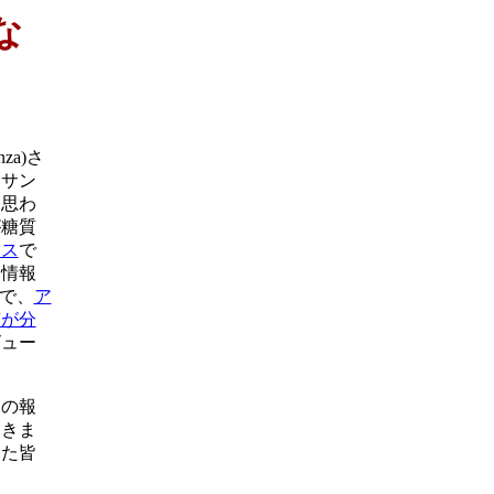
な
za)さ
るサン
と思わ
が糖質
ース
で
く情報
ので、
ア
質が分
ビュー
の報
てきま
った皆