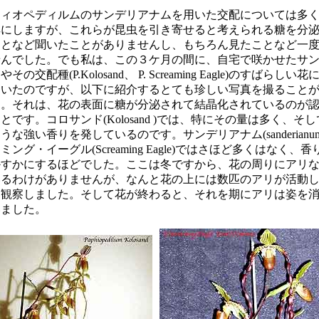
ィオペディルムのサンデリアナムを用いた交配については多く
耳にしますが、これらが昆虫を引き寄せると考えられる糖を分
ことなど聞いたことがありませんし、もちろん見たことなど一
せんでした。でも私は、この３ケ月の間に、自宅で咲かせたサ
その交配種(P.Kolosand、 P. Screaming Eagle)のすばらしい
ていたのですが、以下に紹介するとても珍しい写真を撮ること
た。それは、花の表面に糖が分泌されて結晶化されているのが
とです。コロサンド(Kolosand )では、特にその量は多く、そ
うな強い香りを発しているのです。サンデリアナム(sanderianum
ミング・イーグル(Screaming Eagle)ではさほど多くはなく、
かすかにするほどでした。ここは冬ですから、花の周りにアリ
いるわけがありませんが、なんと花の上には数匹のアリが活動
を観察しました。そして花が終わると、それを期にアリは姿を
いました。