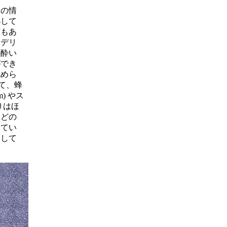
の情
泌して
度もあ
ンデリ
花に酔い
ができ
認めら
して、蜂
) やス
香りはほ
などの
してい
消して