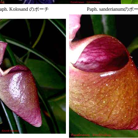
aph. Kolosand のポーチ
Paph. sanderianumの