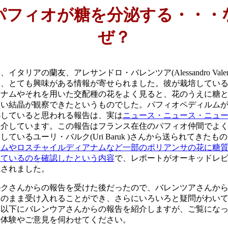
パフィオが糖を分泌する・・・
ぜ？
イタリアの蘭友、アレサンドロ・バレンツア(Alessandro Valen
ら、とても興味がある情報が寄せられました。彼が栽培してい
アナムやそれを用いた交配種の花をよく見ると、花のうえに糖
白い結晶が観察できたというものでした。パフィオペディルム
泌していると思われる報告は、実は
ニュース・ニュース・ニュ
紹介しています。この報告はフランス在住のパフィオ仲間でよ
しているユーリ・バルク(Uri Baruk )さんから送られてきたも
タムやロスチャイルディアナムなど一部のポリアンサの花に糖
れているのを確認したという内容
で、レポートがオーキッドレ
載されました。
クさんからの報告を受けた後だったので、バレンツアさんから
そのまま受け入れることができ、さらにいろいろと疑問がわい
。以下にバレンウアさんからの報告を紹介しますが、ご覧にな
の体験やご意見を伺わせてください。