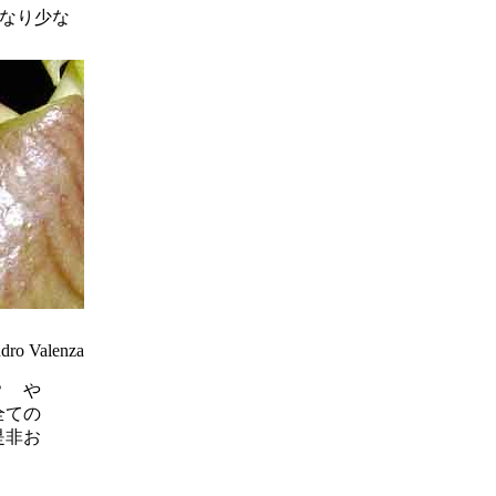
りかなり少な
ndro Valenza
？ や
全ての
是非お