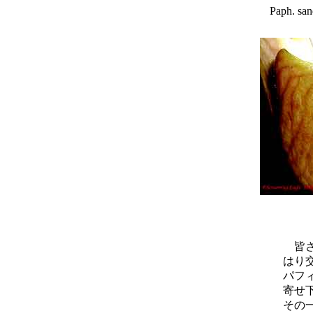
Paph.
皆さ
はり
パフ
寄せ
その