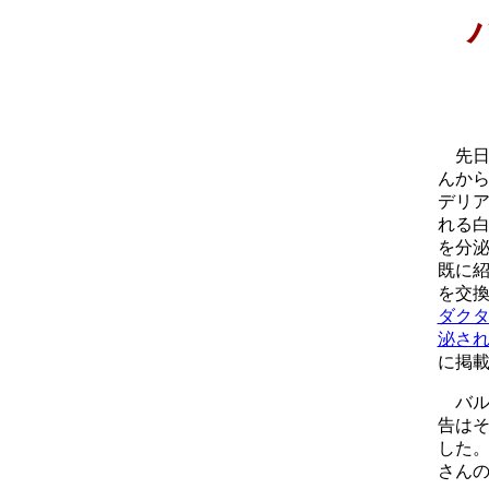
先日、
んか
デリ
れる
を分
既に
を交換
ダク
泌さ
に掲
バル
告は
した
さん