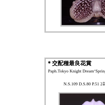
＊交配種最良花賞
Paph.Tokyo Knight Dream‘Spri
N.S.109 D.S.80 P.