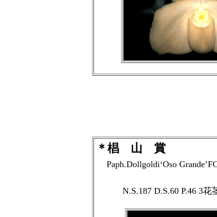
＊椙 山 賞
Paph.Dollgoldi‘Oso Grande’
N.S.187 D.S.60 P.