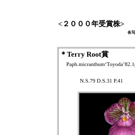
<２０００年受賞株>
各
＊Terry Root賞
Paph.micranthum‘Toyoda’82.
N.S.79 D.S.31 P