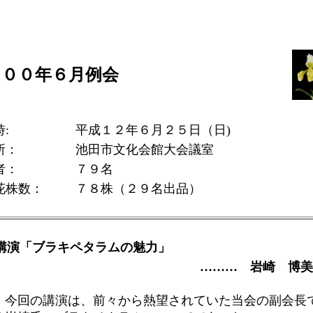
０００年６月例会
:
平成１２年６月２５日（日)
所：
池田市文化会館大会議室
者：
７９名
花株数：
７８株（２９名出品）
講演「ブラキペタラムの魅力」
……… 岩崎 博美
今回の講演は、前々から熱望されていた当会の副会長