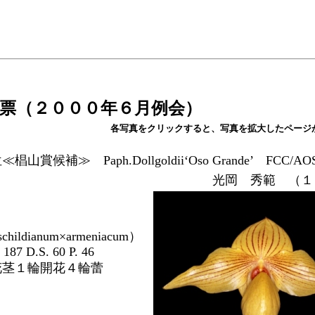
票（
２０００年６月例会
）
各写真をクリックすると、写真を拡大したページ
椙山賞候補≫ Paph.Dollgoldii‘Oso Grande’ FCC
光岡 秀範 （１
schildianum×armeniacum）
87 D.S. 60 P. 46
茎１輪開花４輪蕾