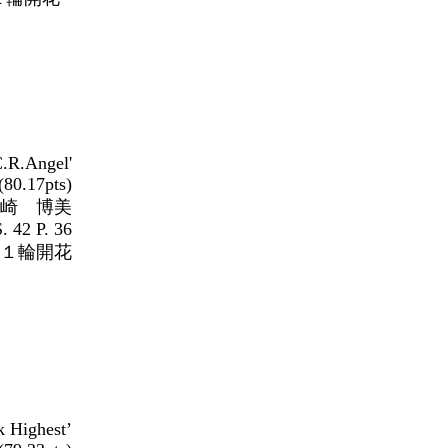
C.R.Angel'
(80.17pts)
崎 博美
42 P. 36
１輪開花
hilum
 Highest’