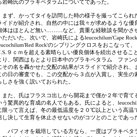
る岩崎氏のブラキペタラムについてであった。
まず、かってタイを訪問した時の様子を撮ってこられ
ライドが紹介され、自然の中には我々が求めるような優
個体はほとんど無い………など、貴重な経験談を聞かさ
いただいた。次いで、岩崎氏によるleucochilum'Cape Rock
leucochilum'Red Rock'のシブリングクロスをおこなっ
N.S.９ｃｍを超える素晴らしい優良個体を続出させるこ
より、関西はもとより日本中のブラキペタラム ファン
にその名を轟かせた交配の結果がスライドで紹介され、
この日の審査でも、この交配から３点が入賞し、実生の
らしさを強く説いておられた。
また、氏はフラスコ出しから開花まで僅か２年で育て
いう驚異的な育成の名人でもある。氏によると、leucochil
に限って言えば、冬の最低温度を２０℃以上という高温
培し決して生育を休止させないのがコツとのことであっ
パフィオを栽培している方なら、一度はブラキペタ