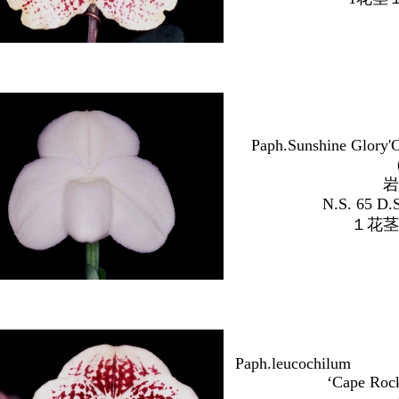
Paph.Sunshine Glory'
岩
N.S. 65 D.S. 
１花茎
Paph.leucoc
‘Cape Rock