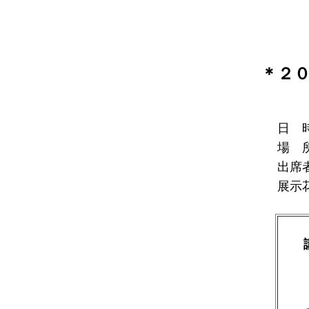
＊２
日 時
場 
出席
展示