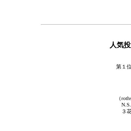
人気投
第１位≪
（roth
N.S. 1
３花