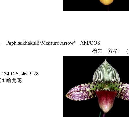
aph.sukhakulii‘Measure Arrow’ AM/OOS
枡矢
方孝 （
34 D.S. 46 P. 28
茎１輪開花