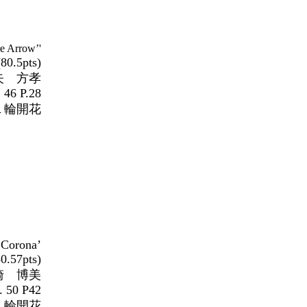
re Arrow
’'
(80.5pts)
矢
方孝
 46 P.28
１輪開花
hilum
 Corona’
80.57pts)
崎 博美
. 50 P42
輪開花