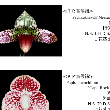
≪ＴＲ賞候補≫
P
aph.sukhakulii‘Measu
枡
N.S. 134 D.S.
１花茎
≪ＫＰ賞候補≫
Paph.leucoc
‘Cape Rock
(
岩
N.S. 79 D.S
1花茎１