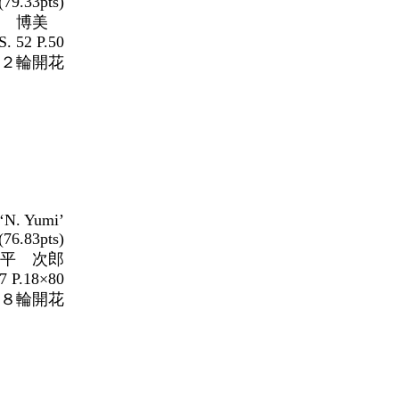
(79.33pts)
 博美
S. 52 P.50
茎２輪開花
‘N. Yumi’
(76.83pts)
平 次郎
7 P.18×80
８輪開花