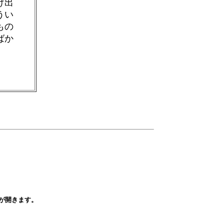
け出
うい
もの
ばか
が開きます。