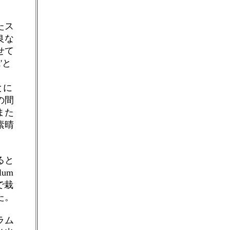
たス
良な
せて
'と
て、
とに
の間
また
素晴
ると
um
で栽
た。
ラム